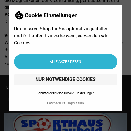
die Möglichkeiten der Kreditzahlung, per Lastschrift und
direkt über Paypal zur Verfügung.
Versandbedingungen
Cookie Einstellungen
Die Lieferung erfolgt nur im Inland (Deutschland).
Um unseren Shop für Sie optimal zu gestalten
Versandkosten (inklusive gesetzliche Mehrwertsteuer)
und fortlaufend zu verbessern, verwenden wir
Wir berechnen die Versandkosten pauschal mit 5,95 € pro
Cookies.
Bestellung.
Ab einem Bestellwert von 100,-€ erfolgt der Versand
ALLE AKZEPTIEREN
kostenfrei.
NUR NOTWENDIGE COOKIES

INFORMATIONEN
Benutzerdefinierte Cookie Einstellungen

IHR KONTO
Datenschutz
Impressum